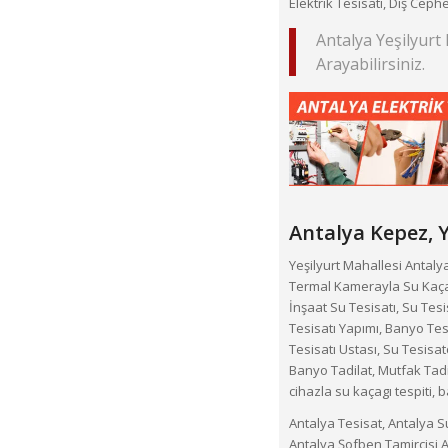
Elektrik Tesisatı, Dış Ceph
Antalya Yeşilyurt
Arayabilirsiniz.
Antalya Kepez,
Y
Yeşilyurt Mahallesi Antalya s
Termal Kamerayla Su Kaçağ
İnşaat Su Tesisatı, Su Tesis
Tesisatı Yapımı, Banyo Tesi
Tesisatı Ustası, Su Tesisat
Banyo Tadilat, Mutfak Tadil
cihazla su kaçagı tespiti,
Antalya Tesisat, Antalya Su
Antalya Şofben Tamircisi,A