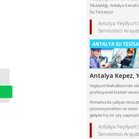
Tıkanıklığı, Antalya Kanali
Su Teisatçısı
Antalya Yeşilyurt
Servisimizi Arayabi
Antalya Kepez,
Y
Yükseliş Mahallesi
Yeşilyurt Mahallesi‘nde e
profesyonel hizmet veren t
Firmamızda çalışan tesisatç
çözemeyecekleri ve tamir 
gelipte hiç bir şey yapmad
Antalya Yeşilyurt
Servisimizi Arayabi