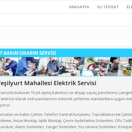
ANASAYFA
SU TESİSAT
EL
eşilyurt Mahallesi
Elektrik Servisi
binanızda bulunan 10 yılı aşmış bakımsız ve ahşap sayaç panolarınız yangın
k Tamircisi olarak eski panolarınızı sökerek yerlerine standartlara uygun me
iyoruz.
 Arızaları ve Kablo Çekimi, Telefon Santral Kurulumu, Topraklama Hat Çekimi,
ileme, Avize Montajı, Aplik Montajı, Çevre Aydınlatma Sistemleri, Ofis Tad
rulum, Alarm Sistemleri, Yangın Sistemleri, Yüz tanıma Sistemleri, Kompa