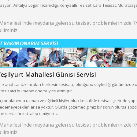
zasyon, Antalya Lögar Tıkanıklığı, Konyaaltı Tesisat, Lara Tesisat, Muratpaşa
 Mahallesi ‘nde meydana gelen su tesisat problemlerinizde 
lirsiniz.
eşilyurt Mahallesi
Günısı Servisi
line anahtar takımı alan herkesin tesisatçı olduğunu söylediği günümüzde
esisatçı bulmanın önemi iyice artmıştır.
ılar alanında uzman ve eğitimli kişiler olup kesinlikle tesisat işlerinde ya
edemeyecekleri arıza yoktur. Olurda çözemediğimiz bir sorun olursa sözde d
an servis ücreti talep etmiyoruz..
 Mahallesi ‘nde meydana gelen su tesisat problemlerinizde 
lirsiniz.