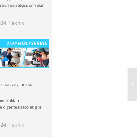
 Su Tesisatçısı, En Yakın
7/24 Teknik
Yı
 uzman ve alanında
pamacakları
iğer tesisatçılar gibi
7/24 Teknik