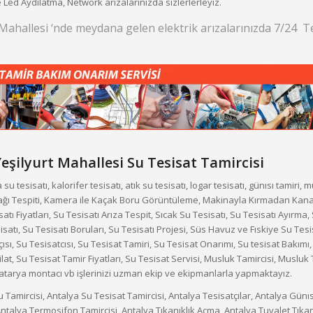
e Led Aydılatma, Network arızalarınızda sizlerlerleyiz.
 Mahallesi ‘nde meydana gelen elektrik arızalarınızda 7/24 T
eşilyurt Mahallesi
Su Tesisat Tamircisi
u tesisatı, kalorifer tesisatı, atık su tesisatı, logar tesisatı, günısı tamiri, m
ı Tespiti, Kamera ile Kaçak Boru Görüntüleme, Makinayla Kırmadan Kanal 
atı Fiyatları, Su Tesisatı Arıza Tespit, Sıcak Su Tesisatı, Su Tesisatı Ayırma,
satı, Su Tesisatı Boruları, Su Tesisatı Projesi, Süs Havuz ve Fıskiye Su Tesi
çısı, Su Tesisatcısı, Su Tesisat Tamiri, Su Tesisat Onarımı, Su tesisat Bakımı,
at, Su Tesisat Tamir Fiyatları, Su Tesisat Servisi, Musluk Tamircisi, Musluk T
 batarya montacı vb işlerinizi uzman ekip ve ekipmanlarla yapmaktayız.
 Tamircisi, Antalya Su Tesisat Tamircisi, Antalya Tesisatçılar, Antalya Günıs
ntalya Termosifon Tamircisi, Antalya Tıkanıklık Açma, Antalya Tuvalet Tıkan