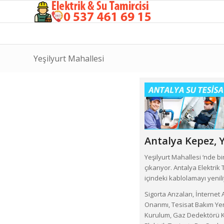
Yeşilyurt Mahallesi
Antalya Kepez,
Y
Yeşilyurt Mahallesi ‘nde 
çıkarıyor. Antalya Elektri
içindeki kablolamayı yenil
Sigorta Arızaları, İnternet
Onarımı, Tesisat Bakım Yen
Kurulum, Gaz Dedektörü Ku