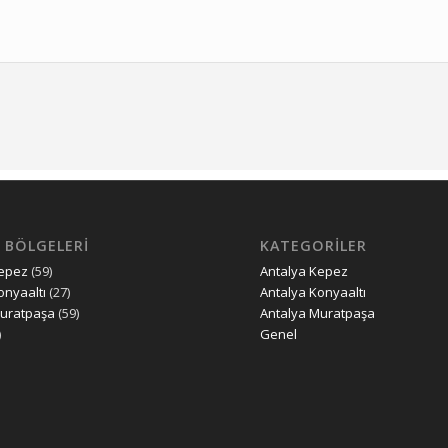
 BÖLGELERİ
KATEGORILER
Kepez
(59)
Antalya Kepez
onyaaltı
(27)
Antalya Konyaaltı
Muratpaşa
(59)
Antalya Muratpaşa
)
Genel