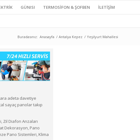
EKTRİK
GÜNISI
TERMOSİFON & ŞOFBEN
İLETİŞİM
Buradasınız:
Anasayfa
/
Antalya Kepez
/
Yeşilyurt Mahallesi
lara adeta davetiye
tal sayaç panolar takıp
 Zil Diafon Arızaları
ilat Dekorasyon, Pano
nze Pano Sistemleri, Klima