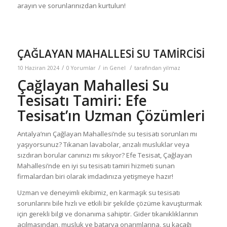
arayın ve sorunlarınızdan kurtulun!
ÇAĞLAYAN MAHALLESİ SU TAMİRCİSİ
/
/
/
10 Haziran 2024
0 Yorumlar
in
Genel
tarafından
yilmaz
Çağlayan Mahallesi Su
Tesisatı Tamiri: Efe
Tesisat’ın Uzman Çözümleri
Antalya’nın Çağlayan Mahallesi’nde su tesisatı sorunları mı
yaşıyorsunuz? Tıkanan lavabolar, arızalı musluklar veya
sızdıran borular canınızı mı sıkıyor? Efe Tesisat, Çağlayan
Mahallesi’nde en iyi su tesisatı tamiri hizmeti sunan
firmalardan biri olarak imdadınıza yetişmeye hazır!
Uzman ve deneyimli ekibimiz, en karmaşık su tesisatı
sorunlarını bile hızlı ve etkili bir şekilde çözüme kavuşturmak
için gerekli bilgi ve donanıma sahiptir. Gider tıkanıklıklarının
açılmasından, musluk ve batarya onarımlarına, su kaçağı