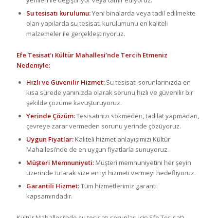
Su tesisatı kurulumu:
Yeni binalarda veya tadil edilmekte
olan yapılarda su tesisatı kurulumunu en kaliteli
malzemeler ile gerçekleştiriyoruz.
Efe Tesisat’ı Kültür Mahallesi’nde Tercih Etmeniz
Nedeniyle:
Hızlı ve Güvenilir Hizmet:
Su tesisatı sorunlarınızda en
kısa sürede yanınızda olarak sorunu hızlı ve güvenilir bir
şekilde çözüme kavuşturuyoruz.
Yerinde Çözüm:
Tesisatınızı sökmeden, tadilat yapmadan,
çevreye zarar vermeden sorunu yerinde çözüyoruz.
Uygun Fiyatlar:
Kaliteli hizmet anlayışımızı Kültür
Mahallesi’nde de en uygun fiyatlarla sunuyoruz.
Müşteri Memnuniyeti:
Müşteri memnuniyetini her şeyin
üzerinde tutarak size en iyi hizmeti vermeyi hedefliyoruz.
Garantili Hizmet:
Tüm hizmetlerimiz garanti
kapsamındadır.
Kültür Mahallesi’nde su tesisatı sorunları için Efe Tesisat’ı