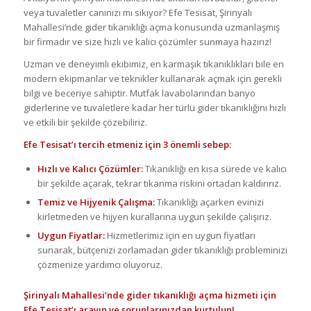
veya tuvaletler canınızı mı sıkıyor? Efe Tesisat, Şirinyalı
Mahallesi’nde gider tıkanıklığı açma konusunda uzmanlaşmış
bir firmadır ve size hızlı ve kalıcı çözümler sunmaya hazırız!
Uzman ve deneyimli ekibimiz, en karmaşık tıkanıklıkları bile en
modern ekipmanlar ve teknikler kullanarak açmak için gerekli
bilgi ve beceriye sahiptir. Mutfak lavabolarından banyo
giderlerine ve tuvaletlere kadar her türlü gider tıkanıklığını hızlı
ve etkili bir şekilde çözebiliriz.
Efe Tesisat’ı tercih etmeniz için 3 önemli sebep:
Hızlı ve Kalıcı Çözümler:
Tıkanıklığı en kısa sürede ve kalıcı
bir şekilde açarak, tekrar tıkanma riskini ortadan kaldırırız.
Temiz ve Hijyenik Çalışma:
Tıkanıklığı açarken evinizi
kirletmeden ve hijyen kurallarına uygun şekilde çalışırız.
Uygun Fiyatlar:
Hizmetlerimiz için en uygun fiyatları
sunarak, bütçenizi zorlamadan gider tıkanıklığı probleminizi
çözmenize yardımcı oluyoruz.
Şirinyalı Mahallesi’nde gider tıkanıklığı açma hizmeti için
Efe Tesisat’ı arayın ve sorunlarınızdan kurtulun!