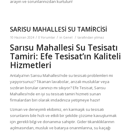
arayın ve sorunlarınızdan kurtulun!
SARISU MAHALLESİ SU TAMİRCİSİ
/
/
/
10 Haziran 2024
0 Yorumlar
in
Genel
tarafından
yilmaz
Sarısu Mahallesi Su Tesisatı
Tamiri: Efe Tesisat’ın Kaliteli
Hizmetleri
Antalya’nın Sarısu Mahallesi’nde su tesisatı problemleri mi
yaşıyorsunuz? Tıkanan lavabolar, arızalı musluklar veya
sızdıran borular canınızı mı sıkıyor? Efe Tesisat, Sarısu
Mahallesi’nde en iyi su tesisatı tamiri hizmeti sunan
firmalardan biri olarak imdadınıza yetişmeye hazır!
Uzman ve deneyimli ekibimiz, en karmaşık su tesisatı
sorunlarını bile hızlı ve etkili bir şekilde çözüme kavuşturmak
için gerekli bilgi ve donanıma sahiptir. Gider tıkanıklıklarının
açılmasından, musluk ve batarya onarımlarına, su kaçağı