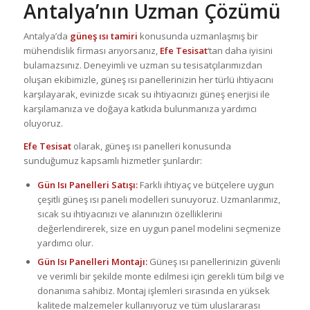
Antalya’nın Uzman Çözümü
Antalya’da
güneş ısı tamiri
konusunda uzmanlaşmış bir
mühendislik firması arıyorsanız,
Efe Tesisat
‘tan daha iyisini
bulamazsınız. Deneyimli ve uzman su tesisatçılarımızdan
oluşan ekibimizle, güneş ısı panellerinizin her türlü ihtiyacını
karşılayarak, evinizde sıcak su ihtiyacınızı güneş enerjisi ile
karşılamanıza ve doğaya katkıda bulunmanıza yardımcı
oluyoruz.
Efe Tesisat
olarak, güneş ısı panelleri konusunda
sunduğumuz kapsamlı hizmetler şunlardır:
Gün Isı Panelleri Satışı:
Farklı ihtiyaç ve bütçelere uygun
çeşitli güneş ısı paneli modelleri sunuyoruz. Uzmanlarımız,
sıcak su ihtiyacınızı ve alanınızın özelliklerini
değerlendirerek, size en uygun panel modelini seçmenize
yardımcı olur.
Gün Isı Panelleri Montajı:
Güneş ısı panellerinizin güvenli
ve verimli bir şekilde monte edilmesi için gerekli tüm bilgi ve
donanıma sahibiz. Montaj işlemleri sırasında en yüksek
kalitede malzemeler kullanıyoruz ve tüm uluslararası