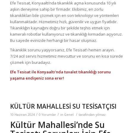
Efe Tesisat, Konyaaltı’nda tıkanıklık açma konusunda 10 yılı
aşkın deneyime sahip bir firmadır. Ekibimiz, en zorlu
tıkanıklıkları bile çözmek için en son teknolojiyi ve yöntemleri
kullanmaktadır. Hizmetimiz hızlı, güvenilir ve uygun fiyatlıdır.
Tıkanıklığın kaynağını doğru bir şekilde teşhis etmek için
kameralı robotlar kullanıyoruz ve tıkanıklığı kırmadan açıyoruz.
Bu sayede evinizde herhangi bir hasar oluşmaz.
Tıkanıklık sorunu yaşıyorsanız, Efe Tesisat’ı hemen arayın.
7/24 acil servis hizmetimiz mevcuttur ve sorunu en kısa sürede
çözmek için buradayız.
Efe Tesisat ile Konyaaltı’nda tuvalet tıkanıklığı sorunu
yaşama endişeniz sona erer!
KÜLTÜR MAHALLESİ SU TESİSATÇISI
/
/
/
10 Haziran 2024
0 Yorumlar
in
Genel
tarafından
yilmaz
Kültür Mahallesi’nde Su