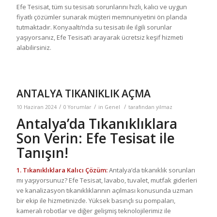
Efe Tesisat, tüm su tesisatı sorunlarını hızlı, kalıcı ve uygun
fiyatlı çözümler sunarak müşteri memnuniyetini ön planda
tutmaktadır. Konyaaltı’nda su tesisatı ile ilgili sorunlar
yaşıyorsanız, Efe Tesisat’ı arayarak ücretsiz keşif hizmeti
alabilirsiniz.
ANTALYA TIKANIKLIK AÇMA
/
/
/
10 Haziran 2024
0 Yorumlar
in
Genel
tarafından
yilmaz
Antalya’da Tıkanıklıklara
Son Verin: Efe Tesisat ile
Tanışın!
1. Tıkanıklıklara Kalıcı Çözüm:
Antalya’da tıkanıklık sorunları
mı yaşıyorsunuz? Efe Tesisat, lavabo, tuvalet, mutfak giderleri
ve kanalizasyon tıkanıklıklarının açılması konusunda uzman
bir ekip ile hizmetinizde. Yüksek basınçlı su pompaları,
kameralı robotlar ve diğer gelişmiş teknolojilerimiz ile