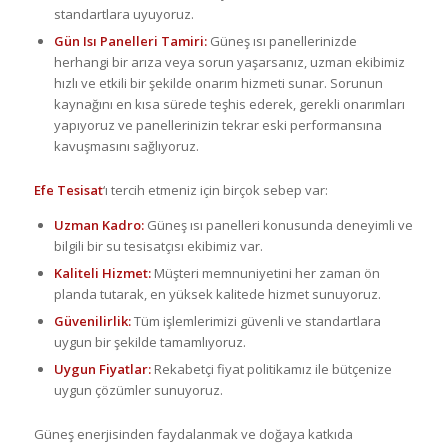
standartlara uyuyoruz.
Gün Isı Panelleri Tamiri:
Güneş ısı panellerinizde
herhangi bir arıza veya sorun yaşarsanız, uzman ekibimiz
hızlı ve etkili bir şekilde onarım hizmeti sunar. Sorunun
kaynağını en kısa sürede teşhis ederek, gerekli onarımları
yapıyoruz ve panellerinizin tekrar eski performansına
kavuşmasını sağlıyoruz.
Efe Tesisat
‘ı tercih etmeniz için birçok sebep var:
Uzman Kadro:
Güneş ısı panelleri konusunda deneyimli ve
bilgili bir su tesisatçısı ekibimiz var.
Kaliteli Hizmet:
Müşteri memnuniyetini her zaman ön
planda tutarak, en yüksek kalitede hizmet sunuyoruz.
Güvenilirlik:
Tüm işlemlerimizi güvenli ve standartlara
uygun bir şekilde tamamlıyoruz.
Uygun Fiyatlar:
Rekabetçi fiyat politikamız ile bütçenize
uygun çözümler sunuyoruz.
Güneş enerjisinden faydalanmak ve doğaya katkıda