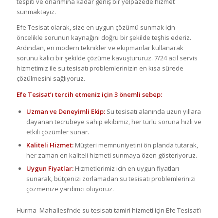
tespiti ve onarımına kadar geniş bir yelpazede hizmet
sunmaktayız.
Efe Tesisat olarak, size en uygun çözümü sunmak için
öncelikle sorunun kaynağını doğru bir şekilde teşhis ederiz.
Ardından, en modern teknikler ve ekipmanlar kullanarak
sorunu kalıcı bir şekilde çözüme kavuştururuz. 7/24 acil servis
hizmetimiz ile su tesisatı problemlerinizin en kısa sürede
çözülmesini sağlıyoruz.
Efe Tesisat’ı tercih etmeniz için 3 önemli sebep:
Uzman ve Deneyimli Ekip:
Su tesisatı alanında uzun yıllara
dayanan tecrübeye sahip ekibimiz, her türlü soruna hızlı ve
etkili çözümler sunar.
Kaliteli Hizmet:
Müşteri memnuniyetini ön planda tutarak,
her zaman en kaliteli hizmeti sunmaya özen gösteriyoruz.
Uygun Fiyatlar:
Hizmetlerimiz için en uygun fiyatları
sunarak, bütçenizi zorlamadan su tesisatı problemlerinizi
çözmenize yardımcı oluyoruz.
Hurma Mahallesi’nde su tesisatı tamiri hizmeti için Efe Tesisat’ı