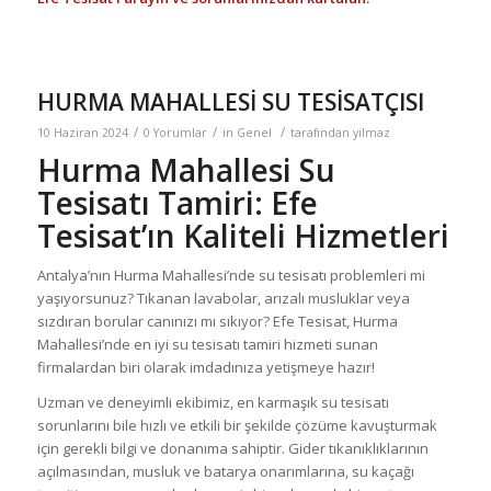
HURMA MAHALLESİ SU TESİSATÇISI
/
/
/
10 Haziran 2024
0 Yorumlar
in
Genel
tarafından
yilmaz
Hurma Mahallesi Su
Tesisatı Tamiri: Efe
Tesisat’ın Kaliteli Hizmetleri
Antalya’nın Hurma Mahallesi’nde su tesisatı problemleri mi
yaşıyorsunuz? Tıkanan lavabolar, arızalı musluklar veya
sızdıran borular canınızı mı sıkıyor? Efe Tesisat, Hurma
Mahallesi’nde en iyi su tesisatı tamiri hizmeti sunan
firmalardan biri olarak imdadınıza yetişmeye hazır!
Uzman ve deneyimli ekibimiz, en karmaşık su tesisatı
sorunlarını bile hızlı ve etkili bir şekilde çözüme kavuşturmak
için gerekli bilgi ve donanıma sahiptir. Gider tıkanıklıklarının
açılmasından, musluk ve batarya onarımlarına, su kaçağı