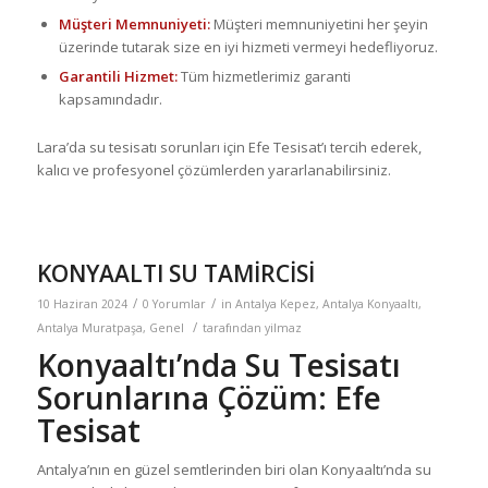
Müşteri Memnuniyeti:
Müşteri memnuniyetini her şeyin
üzerinde tutarak size en iyi hizmeti vermeyi hedefliyoruz.
Garantili Hizmet:
Tüm hizmetlerimiz garanti
kapsamındadır.
Lara’da su tesisatı sorunları için Efe Tesisat’ı tercih ederek,
kalıcı ve profesyonel çözümlerden yararlanabilirsiniz.
KONYAALTI SU TAMİRCİSİ
/
/
10 Haziran 2024
0 Yorumlar
in
Antalya Kepez
,
Antalya Konyaaltı
,
/
Antalya Muratpaşa
,
Genel
tarafından
yilmaz
Konyaaltı’nda Su Tesisatı
Sorunlarına Çözüm: Efe
Tesisat
Antalya’nın en güzel semtlerinden biri olan Konyaaltı’nda su