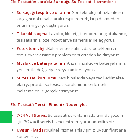
Efe Tesisat’ın Lara’da Sunduğu Su Tesisatı Hizmetleri:
Su kaçağı tespiti ve onarımı:
Son teknoloji cihazlar ile su
kaçağını noktasal olarak tespit ederek, kırıp dökmeden
onarımını gerçekleştiriyoruz.
Tıkanıklık açma:
Lavabo, klozet, gider boruları gibi tıkanmış
tesisatlarınızı özel robotlar ve kameralar ile açıyoruz.
Petek temizliği:
Kalorifer tesisatınızdaki peteklerinizi
temizleyerek ısınma problemlerini ortadan kaldırıyoruz.
Musluk ve batarya tamiri:
Arızalı musluk ve bataryalarınızı
yenileri ile değiştiriyor veya tamir ediyoruz.
Su tesisatı kurulumu:
Yeni binalarda veya tadil edilmekte
olan yapılarda su tesisatı kurulumunu en kaliteli
malzemeler ile gerçekleştiriyoruz.
Efe Tesisat’ı Tercih Etmeniz Nedeniyle:
7/24 Acil Servis:
Su tesisatı sorunlarınızda anında çözüm
için 7/24 acil servis hizmetimizden yararlanabilirsiniz.
Uygun Fiyatlar:
Kaliteli hizmet anlayışımızı uygun fiyatlarla
sunuyoruz.