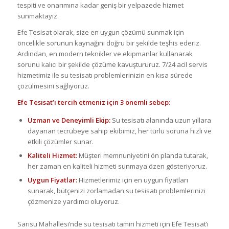
tespiti ve onarımına kadar geniş bir yelpazede hizmet
sunmaktayız.
Efe Tesisat olarak, size en uygun çözümü sunmak için
öncelikle sorunun kaynağını doğru bir şekilde teşhis ederiz.
Ardından, en modern teknikler ve ekipmanlar kullanarak
sorunu kalıcı bir şekilde çözüme kavuştururuz. 7/24 acil servis
hizmetimiz ile su tesisatı problemlerinizin en kısa sürede
çözülmesini sağlıyoruz.
Efe Tesisat’ı tercih etmeniz için 3 önemli sebep:
Uzman ve Deneyimli Ekip:
Su tesisatı alanında uzun yıllara
dayanan tecrübeye sahip ekibimiz, her türlü soruna hızlı ve
etkili çözümler sunar.
Kaliteli Hizmet:
Müşteri memnuniyetini ön planda tutarak,
her zaman en kaliteli hizmeti sunmaya özen gösteriyoruz.
Uygun Fiyatlar:
Hizmetlerimiz için en uygun fiyatları
sunarak, bütçenizi zorlamadan su tesisatı problemlerinizi
çözmenize yardımcı oluyoruz.
Sarısu Mahallesi’nde su tesisatı tamiri hizmeti için Efe Tesisat’ı