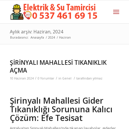
Aylık arşiv: Haziran, 2024
Buradasınız:
Anasayfa
/
2024
/
Haziran
ŞİRİNYALI MAHALLESİ TIKANIKLIK
AÇMA
/
/
/
10 Haziran 2024
0 Yorumlar
in
Genel
tarafından
yilmaz
Şirinyalı Mahallesi Gider
Tıkanıklığı Sorununa Kalıcı
Çözüm: Efe Tesisat
Antalya’nın Şirinyalı Mahallesi’nde tıkanan lavabolar, giderler