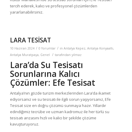
tercih ederek, kalıcı ve profesyonel çözümlerden
yararlanabilirsiniz.
LARA TESİSAT
/
/
10 Haziran 2024
0 Yorumlar
in
Antalya Kepez
,
Antalya Konyaaltı
,
/
Antalya Muratpaşa
,
Genel
tarafından
yilmaz
Lara’da Su Tesisatı
Sorunlarına Kalıcı
Çözümler: Efe Tesisat
Antalya’nın gözde turizm merkezlerinden Lara’da ikamet
ediyorsanız ve su tesisatı ile ilgili sorun yaşıyorsanız, Efe
Tesisat size en doğru çözümü sunmaya hazır. Yıllardır
edindiğimiz tecrübe ve uzman kadromuz ile her türlü su
tesisatı arızasını hızlı ve kalıcı bir şekilde çözüme
kavuşturuyoruz.