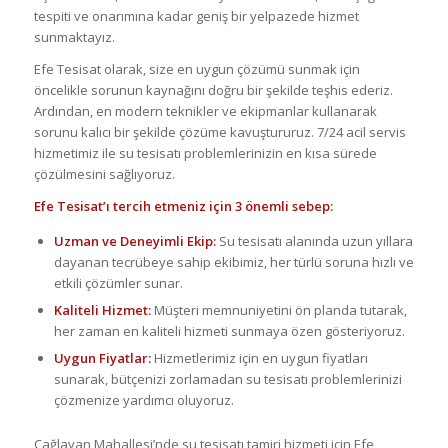
tespiti ve onarımına kadar geniş bir yelpazede hizmet
sunmaktayız.
Efe Tesisat olarak, size en uygun çözümü sunmak için
öncelikle sorunun kaynağını doğru bir şekilde teşhis ederiz.
Ardından, en modern teknikler ve ekipmanlar kullanarak
sorunu kalıcı bir şekilde çözüme kavuştururuz. 7/24 acil servis
hizmetimiz ile su tesisatı problemlerinizin en kısa sürede
çözülmesini sağlıyoruz.
Efe Tesisat’ı tercih etmeniz için 3 önemli sebep:
Uzman ve Deneyimli Ekip:
Su tesisatı alanında uzun yıllara
dayanan tecrübeye sahip ekibimiz, her türlü soruna hızlı ve
etkili çözümler sunar.
Kaliteli Hizmet:
Müşteri memnuniyetini ön planda tutarak,
her zaman en kaliteli hizmeti sunmaya özen gösteriyoruz.
Uygun Fiyatlar:
Hizmetlerimiz için en uygun fiyatları
sunarak, bütçenizi zorlamadan su tesisatı problemlerinizi
çözmenize yardımcı oluyoruz.
Çağlayan Mahallesi’nde su tesisatı tamiri hizmeti için Efe