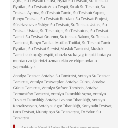
Açma, Su Tesisatı Ustası, İnşaat Su Tesisatı, Su Tesisatı
Fiyatları, Su Tesisatı Arıza Tespit, Sıcak Su Tesisatı, Su
Tesisatı Ayırma, Su Tesisatı Tamiri, Su Tesisatı Yapımı,
Banyo Tesisatı, Su Tesisatı Boruları, Su Tesisatı Projesi,
Süs Havuz ve Fıskiye Su Tesisatı, Su Tesisat Ustası, Su
Tesisatı Ustası, Su Tesisatçısı, Su Tesisatcısı, Su Tesisat
Tamiri, Su Tesisat Onarımı, Su tesisat Bakımı, Su Tesisat
Tamircisi, Banyo Tadilat, Mutfak Tadilat, Su Tesisat Tamir
Fiyatları, Su Tesisat Servisi, Musluk Tamircisi, Musluk
Tamiri, su kaçağı tespiti, cihazla su kaçagı tespiti, batarya
montacı vb işlerinizi uzman ekip ve ekipmanlarla
yapmaktayız.
Antalya Tesisat, Antalya Su Tamircisi, Antalya Su Tesisat
Tamircisi, Antalya Tesisatçılar, Antalya Günısı, Antalya
Günısı Tamircisi, Antalya Şofben Tamircisi,Antalya
Termosifon Tamircisi, Antalya Tıkanıklık Açma, Antalya
Tuvalet Tıkanıklığı, Antalya Lavabo Tıkanıklığı, Antalya
Kanalizasyon, Antalya Lögar Tıkanıklığı, Konyaaltı Tesisat,
Lara Tesisat, Muratpaşa Su Tesisatçısı, En Yakın Su
Teisatçısı