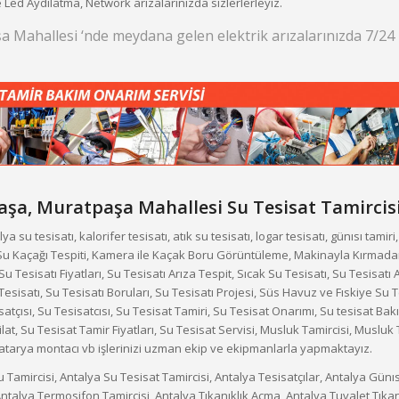
e Led Aydılatma, Network arızalarınızda sizlerlerleyiz.
 Mahallesi ‘nde meydana gelen elektrik arızalarınızda 7/24
aşa,
Muratpaşa Mahallesi
Su Tesisat Tamircis
su tesisatı, kalorifer tesisatı, atık su tesisatı, logar tesisatı, günısı tamiri
Su Kaçağı Tespiti, Kamera ile Kaçak Boru Görüntüleme, Makinayla Kırmada
Su Tesisatı Fiyatları, Su Tesisatı Arıza Tespit, Sıcak Su Tesisatı, Su Tesisatı 
esisatı, Su Tesisatı Boruları, Su Tesisatı Projesi, Süs Havuz ve Fıskiye Su T
satçısı, Su Tesisatcısı, Su Tesisat Tamiri, Su Tesisat Onarımı, Su tesisat Bakı
at, Su Tesisat Tamir Fiyatları, Su Tesisat Servisi, Musluk Tamircisi, Musluk T
 batarya montacı vb işlerinizi uzman ekip ve ekipmanlarla yapmaktayız.
 Tamircisi, Antalya Su Tesisat Tamircisi, Antalya Tesisatçılar, Antalya Günıs
ntalya Termosifon Tamircisi, Antalya Tıkanıklık Açma, Antalya Tuvalet Tıkan