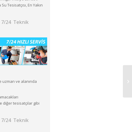
 Su Tesisatçısı, En Yakın
e 7/24 Teknik
Se
de uzman ve alanında
pamacakları
iğer tesisatçılar gibi
e 7/24 Teknik