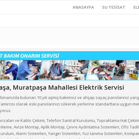
ANASAYFA
SU TESİSAT
EL
aşa,
Muratpaşa Mahallesi
Elektrik Servisi
binanızda bulunan 10 yılı aşmış bakımsız ve ahşap sayaç panolarınız yang
k Tamircisi olarak eski panolarınızı sökerek yerlerine standartlara uygun me
iyoruz.
 Arızaları ve Kablo Çekimi, Telefon Santral Kurulumu, Topraklama Hat Çekimi,
ileme, Avize Montajı, Aplik Montajı, Çevre Aydınlatma Sistemleri, Ofis Tad
rulum, Alarm Sistemleri, Yangın Sistemleri, Yüz tanıma Sistemleri, Kompa