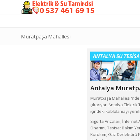
Muratpaşa Mahallesi
Antalya Muratp
Muratpaşa Mahallesi ‘nde 
çıkarıyor. Antalya Elektri
içindeki kablolamayı yenil
Sigorta Arızaları, İnternet
Onarımı, Tesisat Bakım Yen
Kurulum, Gaz Dedektörü Ku