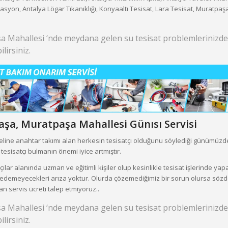
zasyon, Antalya Lögar Tıkanıklığı, Konyaaltı Tesisat, Lara Tesisat, Muratpaşa
a Mahallesi ‘nde meydana gelen su tesisat problemlerinizd
lirsiniz.
aşa,
Muratpaşa Mahallesi
Günısı Servisi
eline anahtar takımı alan herkesin tesisatçı olduğunu söylediği günümüz
esisatçı bulmanın önemi iyice artmıştır.
ılar alanında uzman ve eğitimli kişiler olup kesinlikle tesisat işlerinde ya
edemeyecekleri arıza yoktur. Olurda çözemediğimiz bir sorun olursa sözde d
an servis ücreti talep etmiyoruz..
a Mahallesi ‘nde meydana gelen su tesisat problemlerinizd
lirsiniz.