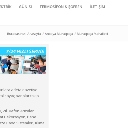
EKTRİK
GÜNISI
TERMOSİFON & ŞOFBEN
İLETİŞİM
Buradasınız:
Anasayfa
/
Antalya Muratpaşa
/
Muratpaşa Mahallesi
ınlara adeta davetiye
tal sayaç panolar takıp
 Zil Diafon Arızaları
ilat Dekorasyon, Pano
nze Pano Sistemleri, Klima