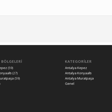
 BÖLGELERİ
KATEGORILER
Kepez
(59)
Antalya Kepez
onyaaltı
(27)
Antalya Konyaaltı
Muratpaşa
(59)
Antalya Muratpaşa
)
Genel