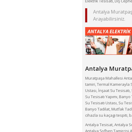
Elektrik Tesisatı, Dış Ceph
Antalya Muratpaşa
Arayabilirsiniz.
Antalya Muratp
Muratpaşa Mahallesi Antalya 
tamiri, Termal Kamerayla 
Ustası, İnşaat Su Tesisatı, 
Su Tesisatı Yapımı, Banyo T
Su Tesisatı Ustası, Su Tesi
Banyo Tadilat, Mutfak Tadil
cihazla su kaçagı tespiti,
Antalya Tesisat, Antalya Su
Antalya Şofben Tamircisi,A