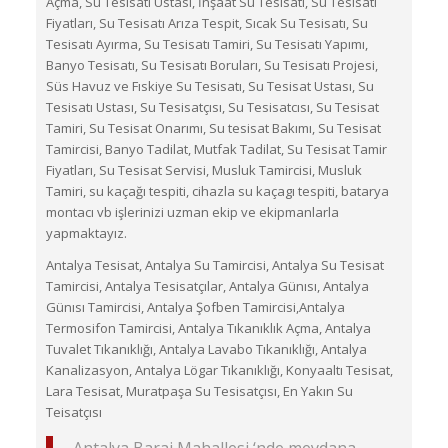
Açma, Su Tesisatı Ustası, İnşaat Su Tesisatı, Su Tesisatı
Fiyatları, Su Tesisatı Arıza Tespit, Sıcak Su Tesisatı, Su
Tesisatı Ayırma, Su Tesisatı Tamiri, Su Tesisatı Yapımı,
Banyo Tesisatı, Su Tesisatı Boruları, Su Tesisatı Projesi,
Süs Havuz ve Fıskiye Su Tesisatı, Su Tesisat Ustası, Su
Tesisatı Ustası, Su Tesisatçısı, Su Tesisatcısı, Su Tesisat
Tamiri, Su Tesisat Onarımı, Su tesisat Bakımı, Su Tesisat
Tamircisi, Banyo Tadilat, Mutfak Tadilat, Su Tesisat Tamir
Fiyatları, Su Tesisat Servisi, Musluk Tamircisi, Musluk
Tamiri, su kaçağı tespiti, cihazla su kaçagı tespiti, batarya
montacı vb işlerinizi uzman ekip ve ekipmanlarla
yapmaktayız.
Antalya Tesisat, Antalya Su Tamircisi, Antalya Su Tesisat
Tamircisi, Antalya Tesisatçılar, Antalya Günısı, Antalya
Günısı Tamircisi, Antalya Şofben Tamircisi,Antalya
Termosifon Tamircisi, Antalya Tıkanıklık Açma, Antalya
Tuvalet Tıkanıklığı, Antalya Lavabo Tıkanıklığı, Antalya
Kanalizasyon, Antalya Lögar Tıkanıklığı, Konyaaltı Tesisat,
Lara Tesisat, Muratpaşa Su Tesisatçısı, En Yakın Su
Teisatçısı