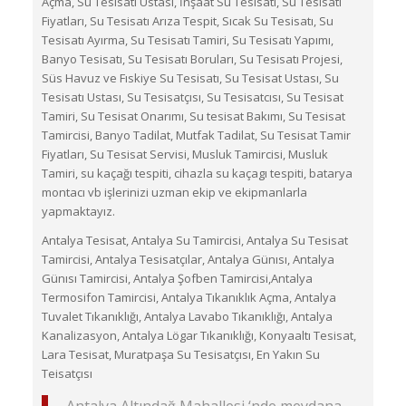
Açma, Su Tesisatı Ustası, İnşaat Su Tesisatı, Su Tesisatı
Fiyatları, Su Tesisatı Arıza Tespit, Sıcak Su Tesisatı, Su
Tesisatı Ayırma, Su Tesisatı Tamiri, Su Tesisatı Yapımı,
Banyo Tesisatı, Su Tesisatı Boruları, Su Tesisatı Projesi,
Süs Havuz ve Fıskiye Su Tesisatı, Su Tesisat Ustası, Su
Tesisatı Ustası, Su Tesisatçısı, Su Tesisatcısı, Su Tesisat
Tamiri, Su Tesisat Onarımı, Su tesisat Bakımı, Su Tesisat
Tamircisi, Banyo Tadilat, Mutfak Tadilat, Su Tesisat Tamir
Fiyatları, Su Tesisat Servisi, Musluk Tamircisi, Musluk
Tamiri, su kaçağı tespiti, cihazla su kaçagı tespiti, batarya
montacı vb işlerinizi uzman ekip ve ekipmanlarla
yapmaktayız.
Antalya Tesisat, Antalya Su Tamircisi, Antalya Su Tesisat
Tamircisi, Antalya Tesisatçılar, Antalya Günısı, Antalya
Günısı Tamircisi, Antalya Şofben Tamircisi,Antalya
Termosifon Tamircisi, Antalya Tıkanıklık Açma, Antalya
Tuvalet Tıkanıklığı, Antalya Lavabo Tıkanıklığı, Antalya
Kanalizasyon, Antalya Lögar Tıkanıklığı, Konyaaltı Tesisat,
Lara Tesisat, Muratpaşa Su Tesisatçısı, En Yakın Su
Teisatçısı